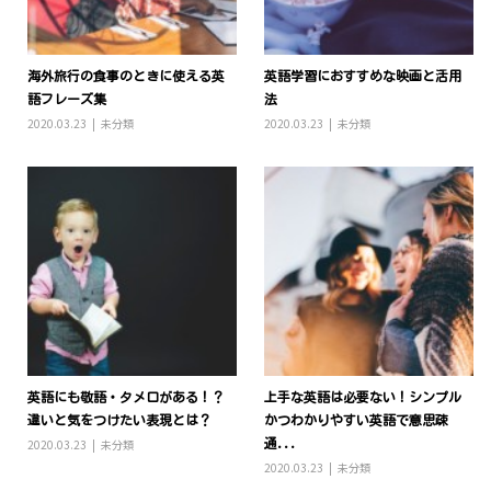
海外旅行の食事のときに使える英
英語学習におすすめな映画と活用
語フレーズ集
法
2020.03.23
未分類
2020.03.23
未分類
英語にも敬語・タメ口がある！？
上手な英語は必要ない！シンプル
違いと気をつけたい表現とは？
かつわかりやすい英語で意思疎
2020.03.23
未分類
通...
2020.03.23
未分類