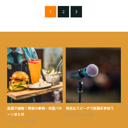
1
2
3
用法
英語で接客！問答の事例・対話パタ
有名なスピーチで英語を学ぼう
海
ーンまとめ
2020.03.23
未分類
フ
2020.03.23
未分類
20