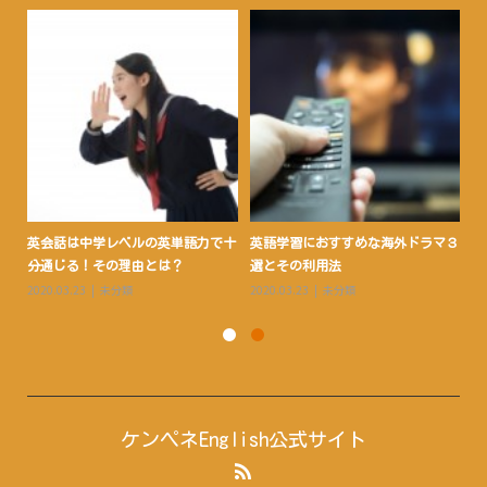
ルか
英会話は中学レベルの英単語力で十
英語学習におすすめな海外ドラマ３
英
.
分通じる！その理由とは？
選とその利用法
い
2020.03.23
未分類
2020.03.23
未分類
20
ケンペネEnglish公式サイト